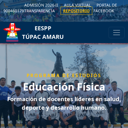
📞
ADMISIÓN 2026-II
AULA VIRTUAL
PORTAL DE
900460179
TRANSPARENCIA
REPOSITORIO
FACEBOOK
|
EESPP
TÚPAC AMARU
PROGRAMA DE ESTUDIOS
Educación Física
Formación de docentes líderes en salud,
deporte y desarrollo humano.